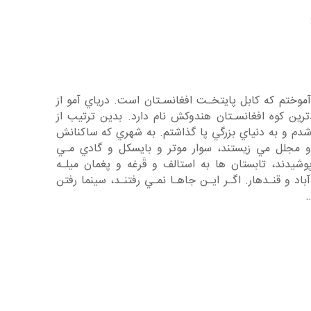
وختم كه كابل پايتخـت افغانسـتان است. درياي آمو از
رين كوه افغانسـتان هندوكش نام دارد. بدين ترتيب از
دم و به دنياي بزرگي پا گذاشتم. به شهري كه ساكنانش
 مجلل مي زيستند، سوار موتر و بايسكل و گادي مـي
شيدند، تابستان ها به استالف و قَرغه و پغمان ميلـه
اد و قنـدهار. اگـر ايـن جاهـا نمـي رفتنـد، سينما رفتن
…