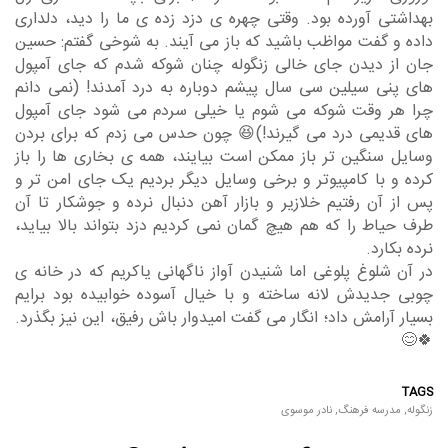
بهداشتی آورده بود. وقتی چهره ی دزد زده ی ما را دید، دلداری
داده و گفت مواظب باشید که باز می آیند. به شوخی گفتم: حسین
جان از دیدن جای خالی زنگوله چنان شوکه شدم که جای آمپول
های پنی سیلین سی سال پیشم دوباره به درد آمدند! (نمی دانم
چرا هر وقت شوکه می شوم یا خیلی سردم می شود جای آمپول
های قدیمی درد می گیرند!)😆 چون حدس می زدم که برای بردن
وسایل سنگین تر باز ممکن است بیایند، همه ی بخاری ها را باز
کرده و با کامپیوتر و برخی وسایل دیگر بردیم یک جای امن تر و
پس از آن رفتیم خلازیر و بازار آهن دنبال نرده و جوشکار تا آن
طرف حیاط را که هم هیچ گمان نمی کردیم دزد بتواند بالا بیاید،
نرده بکارد.
در آن شلوغ پلوغی اما شنیدن آواز ناگهانی یاکریم که در خانه ی
چوبی جدیدش لانه ساخته و با خیال آسوده خوابیده بود برایم
بسیار آرامش داد؛ انگار می گفت امیدوار باش رفیق، این نیز بگذرد.
🍀😊
TAGS
زنگوله
,
مدرسه فرهنگ
,
نادر موسوی