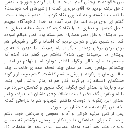
بین خانواده ها پخش کنیم. در حیاط را باز کرده و هنوز چند قدمی
داخل نرفته بودیم که آقای نوروزی گفت: اِ اِ شیرهای آب کجاست؟
با تعجب برگشته و به آبخوری نگاه کردم، تا دیدم شیرها نیست،
گفتم ای وای برده اند، باز دزد آمده به خدا. ناخودآگاه دویدم
داخل کلاسها و بخاری ها را نگاه کردم که خوشبختانه بخاری ها
سر جایشان و قفل دفتر همکاران هم بسته بود. کمی خیالم آسوده
شد. در همین هول و هراس بودیم که افسانه و گلی و شهربانو هم
برای بردن برخی وسایل دیگر از راه رسیدند. با دیدن قیافه ی
پریشان ما پرسیدند چی شده؟ داشتم می گفتم دزد آمده که
چشمم به جای خالی زنگوله افتاد. دوباره آه از نهادم بر آمد و
چشمانم سیاهی رفت. در همان چند لحظه همه ی خاطرات چند
ساله ی مان با زنگوله از پیش چشمم گذشت. گفتم حیف از زنگوله
قشنگمان. افسانه زد زیر گریه. گلی هم که زمانی دانش آموز اینجا
بود و بارها با صدای این زنگوله، زنگ تفریح و کلاسش خورده بود
با آه و نفرین گفت:خیر نبینند ایشالا، چطور دلشان شد ببرند، چقدر
صدای این زنگوله را دوست داشتم. شهربانو هم با ناراحتی گفت:
آخه این زنگوله به چه دردشان می خورد.
پس از کمی مرثیه خوانی و آه و افسوس و سرزنش خود، رفتم
واحد یک برای هماهنگی با جوشکار و نیسان. برگشتم که حسین
نوروزی عزیز هم آمده بودند مدرسه. برای بچه ها مقداری ژل