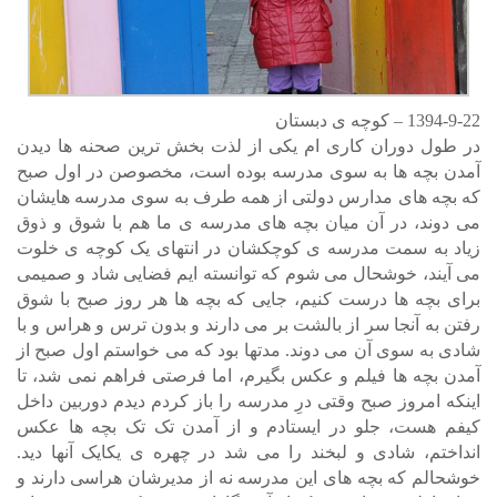
1394-9-22 – کوچه ی دبستان
در طول دوران کاری ام یکی از لذت بخش ترین صحنه ها دیدن
آمدن بچه ها به سوی مدرسه بوده است، مخصوصن در اول صبح
که بچه های مدارس دولتی از همه طرف به سوی مدرسه هایشان
می دوند، در آن میان بچه های مدرسه ی ما هم با شوق و ذوق
زیاد به سمت مدرسه ی کوچکشان در انتهای یک کوچه ی خلوت
می آیند، خوشحال می شوم که توانسته ایم فضایی شاد و صمیمی
برای بچه ها درست کنیم، جایی که بچه ها هر روز صبح با شوق
رفتن به آنجا سر از بالشت بر می دارند و بدون ترس و هراس و با
شادی به سوی آن می دوند. مدتها بود که می خواستم اول صبح از
آمدن بچه ها فیلم و عکس بگیرم، اما فرصتی فراهم نمی شد، تا
اینکه امروز صبح وقتی درِ مدرسه را باز کردم دیدم دوربین داخل
کیفم هست، جلو در ایستادم و از آمدن تک تک بچه ها عکس
انداختم، شادی و لبخند را می شد در چهره ی یکایک آنها دید.
خوشحالم که بچه های این مدرسه نه از مدیرشان هراسی دارند و