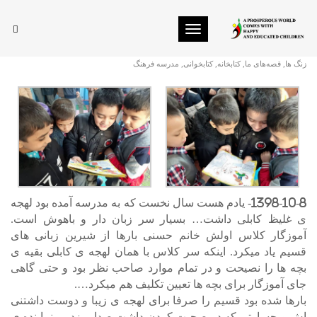
Toggle navigation
قسیم
زنگ ها
,
قصه‌های ما
,
کتابخانه
,
کتابخوانی
,
مدرسه فرهنگ
1398-10-8- یادم هست سال نخست که به مدرسه آمده بود لهجه
ی غلیظ کابلی داشت… بسیار سر زبان دار و باهوش است.
آموزگار کلاس اولش خانم حسنی بارها از شیرین زبانی های
قسیم یاد میکرد. اینکه سر کلاس با همان لهجه ی کابلی بقیه ی
بچه ها را نصیحت و در تمام موارد صاحب نظر بود و حتی گاهی
جای آموزگار برای بچه ها تعیین تکلیف هم میکرد….
بارها شده بود قسیم را صرفا برای لهجه ی زیبا و دوست داشتنی
اش و جسارتی که در صحبت کردن داشت صدا میزدیم. نماینده ی