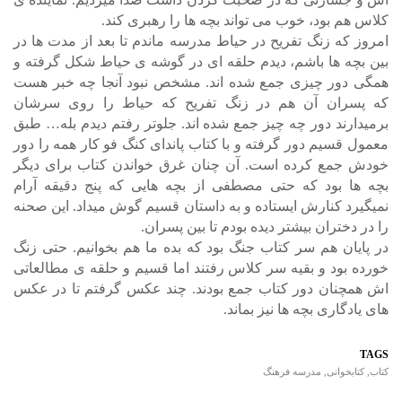
کلاس هم بود، خوب می تواند بچه ها را رهبری کند.
امروز که زنگ تفریح در حیاط مدرسه ماندم تا بعد از مدت ها در
بین بچه ها باشم، دیدم حلقه ای در گوشه ی حیاط شکل گرفته و
همگی دور چیزی جمع شده اند. مشخص نبود آنجا چه خبر هست
که پسران آن هم در زنگ تفریح که حیاط را روی سرشان
برمیدارند دور چه چیز جمع شده اند. جلوتر رفتم دیدم بله… طبق
معمول قسیم دور گرفته و با کتاب پاندای کنگ فو کار همه را دور
خودش جمع کرده است. آن چنان غرق خواندن کتاب برای دیگر
بچه ها بود که حتی مصطفی از بچه هایی که پنج دقیقه آرام
نمیگیرد کنارش ایستاده و به داستان قسیم گوش میداد. این صحنه
را در دختران بیشتر دیده بودم تا بین پسران.
در پایان هم سر کتاب جنگ بود که بده ما هم بخوانیم. حتی زنگ
خورده بود و بقیه سر کلاس رفتند اما قسیم و حلقه ی مطالعاتی
اش همچنان دور کتاب جمع بودند. چند عکس گرفتم تا در عکس
های یادگاری بچه ها نیز بماند.
TAGS
کتاب
,
کتابخوانی
,
مدرسه فرهنگ