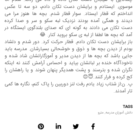
موسوی. ایستادم و برایشان دست تکان دادم، دو سه تا عکس
انداختم که قطار ایستاد. سوار قطار شدم. بچه ها هنوز مرا می
دیدند و همگی آمده بودند نزدیک لبه سکو و سر و صدا کرده
دست تکان می دادند به گونه ای که صدای بلندگوی ایستگاه در
آمد که بچه ها لطفا از لبه ی سکو بروید کنار. 😂
باز برایشان دست تکان دادم. قطار حرکت کرد. دور شدم و دلشاد
بودم از دیدن بچه ها و ذوق و خوشحالی بسیارشان. مدرسه باید
جایی باشد که بچه ها از دیدن مدیر و آموزگارانشان شاد شده و
ناخودآگاه خنده بر لبانشان بیاید و احساس آرامش کنند نه اینکه
نگران شده و بترسند و پشت همدیگر پنهان شوند و یا راهشان را
کج کرده و فرار کنند.😇😍
پ. ن:از شتاب زیاد یادم رفت لنز دوربین را پاک کنم، نگاره ها کمی
تار آمدند.
TAGS
دانش آموزان مدرسه
,
مترو