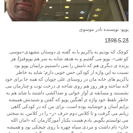
پوپو- نویسنده نادر موسوی
1398-5-23
کوچک که بودیم به یاکریم یا به گفته ی دوستان مشهدی«موسی
کو تقی»، پوپو می گفتیم و به هدهد شانه به سر هم پوپوقیژ!، هر
پرنده ی دیگری هم که نامش را نمی دانستیم برایمان پوپو بود.
نسبت به این واژه از کودکی حس خوبی دارم؛ شاید به خاطر
یاکریم های خانه مان در روستای علی چوپان که همه جا برای خود
لانه ساخته و هر روز هم روی شاخه ی درخت توت و چنارمان می
نشستند و مسابقه ی آواز خوانی و صداکشی داشتند یا شاید هم به
خاطر تلفظ خود واژه ی آهنگین پوپو که گفتن و شنیدنش همیشه
برایم آسان و خوشایند بوده است، برای من که در کودکی گاهی
زبانم می گرفت و تا کلاس دوم حرف «ر» را در کلاس، به سختی
می توانستم بگویم. یادم هست یکبار آموزگارمان که «امان الله
خان» نام داشت و مردی سیاه چهره با روی چیچکی بود و همیشه