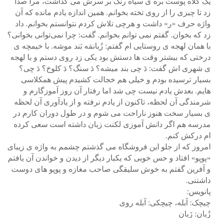
یک کلاه پوست بره ی سیاه رنگ بر سرش می گذاشت، مرا صدا
زد تا چیزی را از روی تخته بخوانم. همین اندازه یادم مانده که آن
واژه حرف «ر» داشت و هرچی تلاش کردم نتوانستم بخوانم. داد
زد که بخوان. گفتم نمی توانم بخوانم. گفت: چرا نمی‌توانی بخوانی؟
با همان لهجه ی روستایی ام گفتم: زُبانمَه بَند موشه. با خیمچه ی
درختی که بیشتر وقت ها دستش بود یکی زد روی دستم و با لهجه
ی شهری اش گفت: دَ چی بند میشه؟ دَ سنگ؟ دَ کلوخ؟ دَ چی؟
بسیار ترسیده بودم و خیلی هم خجالت کشیدم پیش همکلاسی
هایم. بعدش یادم نیست چی شد اما رفتار آن روز آموزگارم و
شرمندگی آن لحظه، تاکنون از یادم نرفته و از یادآوری آن لحظه
ی بسیار سخت هنوز ناراحت می شوم و در طول دوران کارم در
مدرسه هم اگر دانش آموزی لکنت زبان داشته است سعی کرده
ام درکش کنم.
امروز که از جلو این فروشگاه می گذشتم چشمم به واژه ی زیبای
«پوپو» افتاد و حس خوبی که یکبار دیگر از دیدن و خواندن آن یافتم
و آفرین گفتم به خوش سلیقگی صاحب مغازه و پوپو های دوست
داشتنی.
پانویس:
چیچک: آبله، چیچکی: آبله روی
زُبان: زَبان