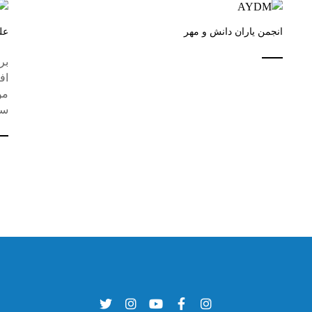
انجمن یاران دانش و مهر
عل
بر
اف
مو
سف