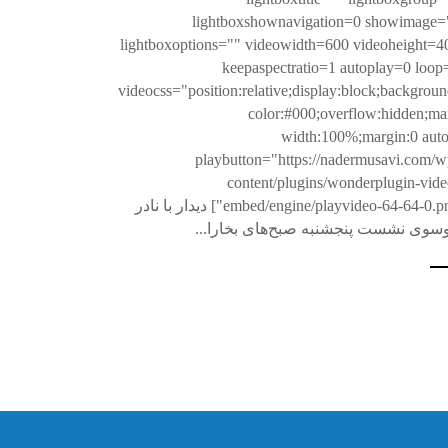
lightboxshownavigation=0 showimage=
lightboxoptions="" videowidth=600 videoheight=4
keepaspectratio=1 autoplay=0 loop
videocss="position:relative;display:block;backgroun
color:#000;overflow:hidden;ma
width:100%;margin:0 auto
playbutton="https://nadermusavi.com/w
content/plugins/wonderplugin-vide
embed/engine/playvideo-64-64-0.png"] دیدار با نادر
سوی نشست پنجشنبه صبح‌های بخارا...