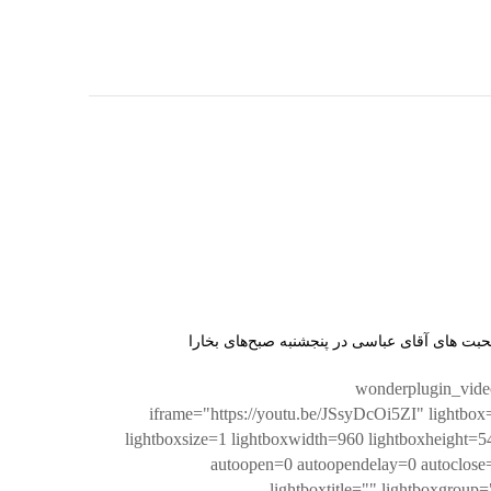
بت های آقای عباسی در پنجشنبه صبح‌های بخارا
[wonderplugin_vide
iframe="https://youtu.be/JSsyDcOi5ZI" lightbox
lightboxsize=1 lightboxwidth=960 lightboxheight=5
autoopen=0 autoopendelay=0 autoclose
lightboxtitle="" lightboxgroup=