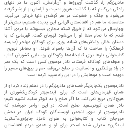
مادربزرگم را، گذشت آن‌روزها و آن‌آرامش، اکنون ما در دنیای
زندگی می‌کنیم که با گذشت هرروز امنیت و آرامش از از بشر گرفته
می‌شود و جنگ و خشونت در هر گوشه‌ی دنیا قربانی ‌می‌گیرد،
متاسفانه ما هم در افغانستان قربانی این پدیده هستیم؛ بیش‌تر از
چهارسال می‌شود که از طریق شبکه مجازی فیسبوک، با مردی آشنا
شدم که با تمام معنا او را می‌شود قهرمان گفت. قهرمانی که با
دستان خالی وتلاش‌های شبانه روزی برای کودکان مهاجر (مدرسه
فرهنگ) را ساخت تا که آن‌ها باسواد شوند. او بخاطر ترویج
کتابخوانی بارها برای کتابخانه‌ها وکودکان روستایی کشورش کتاب
و مجله‌های کودکانه فرستاد، نادر موسوی کسی است که یک عمر
در راه روشنگری و انسانیت و صلح بی‌وقفه خم و پیچ‌های مسیر را
دویده است و موهایش را در این راه سپید کرده است.
نادرموسوی یک‌باردیگر قصه‌های مادربزرگم را در ذهنم زنده کرد او از
همان قهرمان‌های است که برای آینده‌بهتر کودکان‌کشورش از
هیچ‌کاری دریغ نمی‌کند، ما اگر صلح را به کبوتر سفید تشبیه کنیم؛
نادر همان کبوترسفید صلح است. در این اواخر خبرشدم که
نادرموسوی از سوی انجمن نویسندگان کودک ایران در بخش
مروجان کتاب و کتابخوانی به عنوان نامزد جایزه‌ی«آسترید
لیندگرن» معرفی شده است. برای او و همه‌ی مردم افغانستان