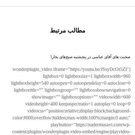
مطالب مرتبط
صحبت های آقای عباسی در پنجشنبه صبح‌های بخارا
[wonderplugin_video iframe="https://youtu.be/JSsyDcOi5ZI"
lightbox=0 lightboxsize=1 lightboxwidth=960
lightboxheight=540 autoopen=0 autoopendelay=0 autoclose=0
lightboxtitle="" lightboxgroup="" lightboxshownavigation=0
showimage="" lightboxoptions="" videowidth=600
videoheight=400 keepaspectratio=1 autoplay=0 loop=0
videocss="position:relative;display:block;background-
color:#000;overflow:hidden;max-width:100%;margin:0 auto;"
playbutton="https://nadermusavi.com/wp-
content/plugins/wonderplugin-video-embed/engine/playvideo-