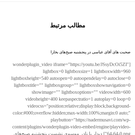
مطالب مرتبط
صحبت های آقای عباسی در پنجشنبه صبح‌های بخارا
[wonderplugin_video iframe="https://youtu.be/JSsyDcOi5ZI"
lightbox=0 lightboxsize=1 lightboxwidth=960
lightboxheight=540 autoopen=0 autoopendelay=0 autoclose=0
lightboxtitle="" lightboxgroup="" lightboxshownavigation=0
showimage="" lightboxoptions="" videowidth=600
videoheight=400 keepaspectratio=1 autoplay=0 loop=0
videocss="position:relative;display:block;background-
color:#000;overflow:hidden;max-width:100%;margin:0 auto;"
playbutton="https://nadermusavi.com/wp-
content/plugins/wonderplugin-video-embed/engine/playvideo-
64-64-0.png"] دیدار با نادر موسوی نشست پنجشنبه صبح‌های