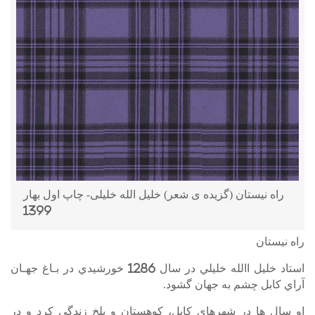
راه نیستان (گزیده ی شعر) خلیل الله خلیلی- چاپ اول بهار
1399
راه نیستان
استاد خليل االله خليلي در سال 1286 خورشيدي در بـاغ جهـان
آراي كابل چشم به جهان گشود.
او سال ها در شهرهاي كابل، كوهستان و بلخ زندگي كرد و در