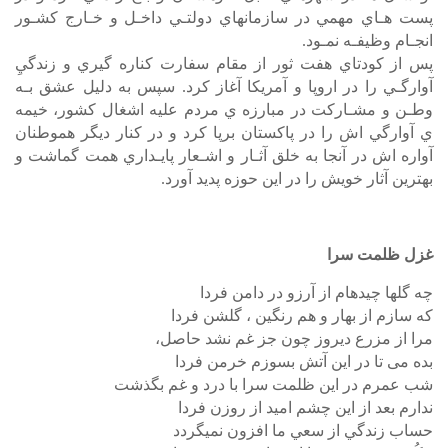
پست هـاي مهمي در سازمانهاي دولتـي داخـل و خـارج كشـور
انجـام وظيفـه نمـود.
پس از كودتاي هفت ثور از مقام سفارت كناره گيري و زندگيِ
آوارگـي را در اروپا و آمريكا آغاز كرد. سپس به دليل عشق بـه
وطـن و مشـاركت در مبارزه ي مردم عليه اشغال كشور، خيمه
ي آوارگي اش را در پاكستان برپا كرد و در كنار ديگر هموطنان
آواره اش در آنجا به خلق آثـار و اشـعار پايـداري همت گماشت و
بهترين آثار خويش را در اين حوزه پديد آورد.
غزل ظلمت سرا
چه گلها چيدهام از آرزو در دامن فردا
كه سازم از بهار و هم رنگين ، گلشن فردا
مرا از مزرع ديروز چون جز غم نشد حاصل،
بده می تا در اين آتش بسوزم خرمن فردا
شب عمرم در اين ظلمت سرا با درد و غم بگذشت
ندارم بعد از اين چشم اميد از روزن فردا
حساب زندگي از سعي ما افزون نميگردد