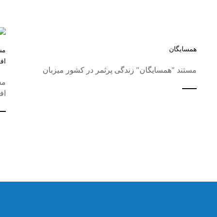
همسایگان
مس
اف
مستند "همسایگان" زندگی پرثمر در کشور میزبان
مس
اف