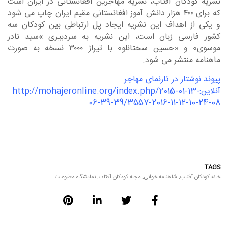
نشریه کودکان آفتاب، نشریه مهاجرین افغانستانی در ایران است
که برای ۴۰۰ هزار دانش آموز افغانستانی مقیم ایران چاپ می شود
و یکی از اهداف این نشریه ایجاد پل ارتباطی بین کودکان سه
کشور فارسی زبان است، این نشریه به سردبیری »سید نادر
موسوی» و «حسین سختانلو» با تیراژ ۳۰۰۰ نسخه به صورت
ماهنامه منتشر می شود.
پیوند نوشتار در تارنمای مهاجر
آنلاین:http://mohajeronline.org/index.php/2015-01-13-
06-39-39/3557-2016-11-12-10-24-08
TAGS
خانه کودکان آفتاب
,
شاهنامه خوانی
,
مجله کودکان آفتاب
,
نمایشگاه مطبوعات