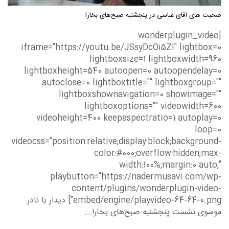
صحبت های آقای عباسی در پنجشنبه صبح‌های بخارا
[wonderplugin_video
iframe="https://youtu.be/JSsyDcOi5ZI" lightbox=0
lightboxsize=1 lightboxwidth=960
lightboxheight=540 autoopen=0 autoopendelay=0
autoclose=0 lightboxtitle="" lightboxgroup=""
lightboxshownavigation=0 showimage=""
lightboxoptions="" videowidth=600
videoheight=400 keepaspectratio=1 autoplay=0
loop=0
videocss="position:relative;display:block;background-
color:#000;overflow:hidden;max-
width:100%;margin:0 auto;"
playbutton="https://nadermusavi.com/wp-
content/plugins/wonderplugin-video-
embed/engine/playvideo-64-64-0.png"] دیدار با نادر
موسوی نشست پنجشنبه صبح‌های بخارا...