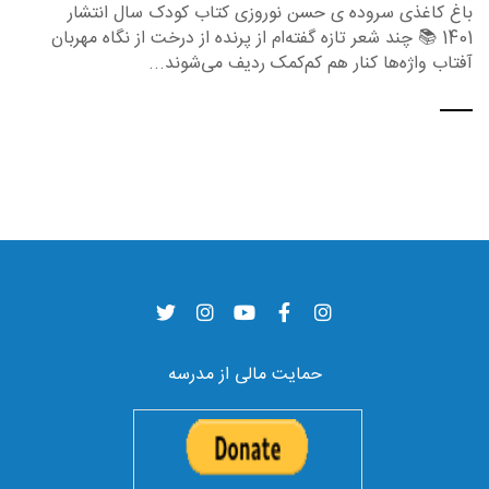
باغ کاغذی سروده ی حسن نوروزی کتاب کودک سال انتشار
1401 📚 چند شعر تازه گفته‌ام از پرنده از درخت از نگاه مهربان
آفتاب واژه‌ها کنار هم کم‌کمک ردیف می‌شوند...
حمایت مالی از مدرسه