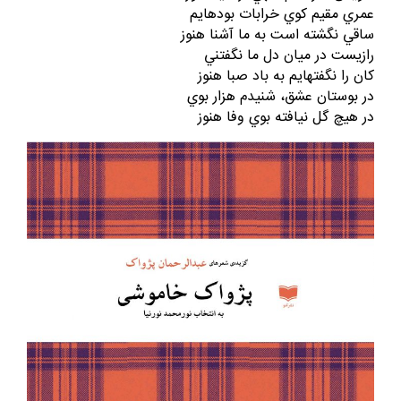
عمري مقيم كوي خرابات بودهايم
ساقي نگشته است به ما آشنا هنوز
رازيست در ميان دل ما نگفتني
كان را نگفتهايم به باد صبا هنوز
در بوستان عشق، شنيدم هزار بوي
در هيچ گل نيافته بوي وفا هنوز