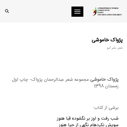
Toggle navigation
پژواک خاموشی
شعر
,
نشر آمو
پژواک خاموشی
مجموعه شعر عبدالرحمان پژواک- چاپ اول
زمستان 1398
برشی از کتاب:
شب رفت و اوز بر نگشوده قبا هنوز
سويش نكردهام نگهي از حيا هنوز