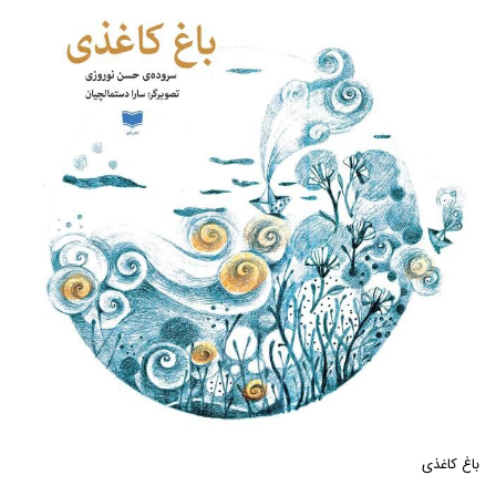
باغ کاغذی