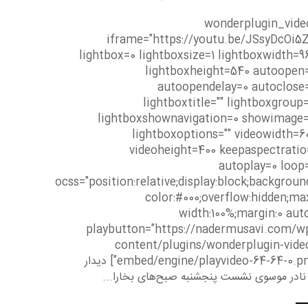
[wonderplugin_vide
iframe="https://youtu.be/JSsyDcOi5Z
lightbox=0 lightboxsize=1 lightboxwidth=9
lightboxheight=540 autoopen
autoopendelay=0 autoclose
lightboxtitle="" lightboxgroup=
lightboxshownavigation=0 showimage=
lightboxoptions="" videowidth=6
videoheight=400 keepaspectratio
autoplay=0 loop
videocss="position:relative;display:block;backgroun
color:#000;overflow:hidden;ma
width:100%;margin:0 auto
playbutton="https://nadermusavi.com/w
content/plugins/wonderplugin-vide
embed/engine/playvideo-64-64-0.png"] دیدار
 نادر موسوی نشست پنجشنبه صبح‌های بخارا...