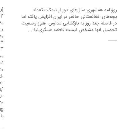
روزنامه همشهری سال‌های دور از نیمکت تعداد
o
بچه‌های افغانستانی حاضر در ایران افزایش یافته اما
I"
در فاصله چند روز به بازگشایی مدارس، هنوز وضعیت
60
تحصیل آنها مشخص نیست فاطمه عسگری‌نیا-...
=0
=0
""
""
00
=1
=0
d-
x-
;"
p-
o-
با