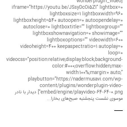
[wonderplugin_video
iframe="https://youtu.be/JSsyDcOi5ZI" lightbox=0
lightboxsize=1 lightboxwidth=960
lightboxheight=540 autoopen=0 autoopendelay=0
autoclose=0 lightboxtitle="" lightboxgroup=""
lightboxshownavigation=0 showimage=""
lightboxoptions="" videowidth=600
videoheight=400 keepaspectratio=1 autoplay=0
loop=0
videocss="position:relative;display:block;background-
color:#000;overflow:hidden;max-
width:100%;margin:0 auto;"
playbutton="https://nadermusavi.com/wp-
content/plugins/wonderplugin-video-
embed/engine/playvideo-64-64-0.png"] دیدار با نادر
موسوی نشست پنجشنبه صبح‌های بخارا...