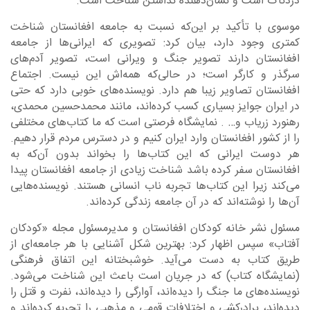
دردناک است و نشان‌دهنده نداشتن شناخت است.
موسوی با تأکید بر این‌که نسبت به جامعه افغانستان شناخت
کمتری وجود دارد، بیان کرد: تصویری که ایرانی‌ها از جامعه
افغانستان دارند تصویر جنگ و ویرانی است، تصویر آدم‌های
سرگذر و کارگر است؛ در حالی‌که همه‌اش این نیست. اجتماع
افغانستان تصاویر زیبا هم دارد. نویسنده‌های خوبی دارد که حتی
در ایران جوایز بسیاری کسب کرده‌اند، مانند محمدحسین محمدی،
رهنورد زریاب و… . نمایشگاه فرصتی است که ما کتاب‌های مختلفی
را از کشور افغانستان وارد ایران کنیم و در دسترس مردم قرار دهیم.
هر دوست ایرانی که این کتاب‌ها را بخواند بدون آن‌که به
افغانستان سفر کرده باشد شناخت زیادی از جامعه افغانستان پیدا
می‌کند زیرا این کتاب‌ها تجربه ناب انسانی هستند. نویسنده‌هایی
آن‌ها را نوشته‌اند که در آن جامعه زندگی کرده‌اند.
مسئول نشر خانه کودکان افغانستان و مدیرمسئول مجله «کودکان
آفتاب» سپس اظهار کرد: بهترین شکل آشنایی با هر جامعه‌ای از
طریق کتاب به دست می‌آید. خوشبختانه این اتفاق فرهنگی
(نمایشگاه کتاب) که در جریان است باعث این شناخت می‌شود.
نویسنده‌های ما جنگ را دیده‌اند، آوارگی را دیده‌اند، نفرت و قتل را
دیده‌اند، برادرکشی و اختلافات قومی و مذهبی را تجربه کرده‌اند و