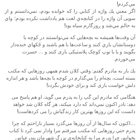
مي‌كردم!
اگر معني يك واژه از كتابي را كه خوانده بودم، نمي‌دانستم و از
سویی آن واژه را در كتابچه‌ي لغت هم يادداشت نكرده بودم؛ واي
به حالم مي‌شد و روزگارم سیاه بود!
آن وقت‌ها هميشه به بچه‌هايي كه مي‌توانستند در كوچه با
دوستانشان بازي كنند و ساعت‌ها با هم باشند و جُک­هاي خنده‌دار
بگویند و یا با توپ کوچک پلاستیکی بازی کنند و … حسرت
مي‌خوردم.
يك بار به مادرم گفتم: وقتي كلان شدم همه­ی روزهايي كه مكتب
بسته است،‌ بچه‌ام را مي‌گذارم در كوچه با بچه‌ها باشد و هر اندازه
دلش خواست بازی كند و برای خودش بگردد!
هنگامی که مادرم اين گپ را به پدرم می گوید، او هم پاسخ می
دهد: نادر اکنون نمي‌داند که دارد می­کند، هر گاه كلان شد خواهد
دانست كه اين روزها بهترین کار زندگی­اش را می کرده­است!
…اکنون كه سال‌ها از آن روزها مي‌گذرد بسیار ناراحتم كه چرا
پدرم حتي روزهايی که مکتب می­رفتم مرا وادار نمی کرد تا كتاب
بخوانم، چرا پدرم مرا به كتابخانه‌ي‌ بزرگ شهرمان بندرعباس