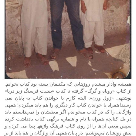
هميشه وادار می­شدم روزهايي كه مكتب­مان بسته بود كتاب بخوانم.
از کتاب «روباه و گرگ» گرفته تا کتاب «بیست فرسنگ زیر دریا»
نوشته­ی «ژول ورن». البته کارم با خواندن کتاب به پایان نمی
رسید! همراه با خواندن كتاب كار ديگري را هم باید می­کردم: همه­ی
واژگانی را كه در کتاب می­خواندم اگر معنی­شان را نمي‌دانستم بايد
در يك كتابچه همراه با نام و شماره برگه­ی کتاب يادداشت کرده
سپس معني آن‌ها را از روي كتاب فرهنگ واژه­ها پيدا می کردم و
پیش روی­شان مي‌نوشتم. در پایان همه­ی آن­ واژگان را هم باید از بر