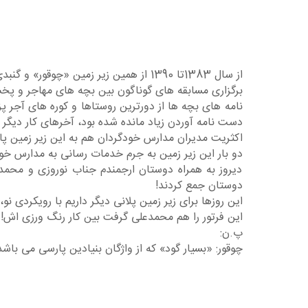
از سال 1383تا 1390 از همین زیر زمین «چوقور» و گنبدی به اکثریت شاگردان مدارس خودگردان مهاجرین در ایران پیک نوروزی و مجله آماده کرده و می فرستادیم.
برگزاری مسابقه های گوناگون بین بچه های مهاجر و پخ
نامه های بچه ها از دورترین روستاها و کوره های آجر پز
دست نامه آوردن زیاد مانده شده بود، آخرهای کار دیگ
اکثریت مدیران مدارس خودگردان هم به این زیر زمین پای ن
دو بار این زیر زمین به جرم خدمات رسانی به مدارس خو
دیروز به همراه دوستان ارجمندم جناب نوروزی و محمد
دوستان جمع کردند!
این روزها برای زیر زمین پلانی دیگر داریم با رویکردی 
این فرتور را هم محمدعلی گرفت بین کار رنگ ورزی اش!
پ.ن:
چوقور: «بسیار گود» که از واژگان بنیادین پارسی می باشد