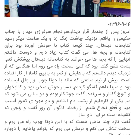
1396-9-14-
امروز پس از چندبار قرار دیدار،سرانجام سرفرازی دیدار با جناب
حکیمی را یافتم. نزدیک چاشت زنگ زد و یک ساعت دیگر رسید
کتابخانه دبستان. چند کیسه کتاب با خودش آورده بود برای
کتابخانه و بچه ها. می گفت کتاب‌ زیاد دارم و دوست داشتم
آنهایی را که بچه ها می خوانند به کتابخانه دبستان پیشکش کنم.
پشت تلفن گفته بود که کمی سخت راه می روم اما هنگامی که از
نزدیک دیدم دانستم که پاهایش از کمر به پایین کاملا از کار افتاده
است. بیش از نیم ساعتی که ماند با دوتا چوب زیر بغل ایستاده
بود و سرپا باهم گفتگو کردیم. بسیار خوش سخن بود و کتابخوان
و شوخ گفتار و سرزنده. گفت جوشکار بودم و دو سالی می شود که
سر یکی از کارهایم از پشت بام افتادم و دو مهره ی کمرم آسیب
دید و قطع نخاع شدم. از رخداد ناگوار آن روز گفت و رنجی که
کشیده است در این دو سال.
گفت تازه چند ماهی هست که با این دوتا چوب راه می روم و
سخت تلاش می کنم و نرمش می روم که بتوانم پاهایم را دوباره