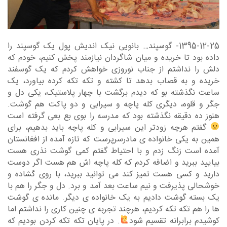
1395-12-25- گوسپند… بانویی نیک اندیش پول یک گوسپند را
داده بود تا خریده و میان شاگردان نیازمند پخش کنیم، خودم که
دلش را نداشتم از جناب نوروزی خواهش کردم که یک گوسفند
خریده و به قصاب بدهد تا کشته و تکه تکه کرده بیاورد، یک
ساعت نگذشته بو که دیدم برگشت با چهار پلاستیک، یکی دل و
جگر و قلوه، دیگری کله پاچه و سیرابی و دو پاکت هم گوشت.
هنوز ده دقیقه نگذشته بود که مدرسه را بوی بع بعی گرفته است
گفتم هرچه زودتر این سیرابی و کله پاچه باید بدهیم، برای
همین به یکی خانواده ی مادرسرپرست که تازه آمده از افغانستان
آمده است زنگ زدم و با احتیاط گفتم کمی گوشت نذری هست
بیایید ببرید و اضافه کردم که کله پاچه اش هم هست اگر دوست
دارید و کسی هست تمیز کند می توانید ببرید، با روی گشاده و
خوشحالی پذیرفت و نیم ساعت بعد آمد و برد. دل و جگر را هم با
یک بسته گوشت دادیم به یک خانواده ی دیگر. مانده ی گوشت
ها را هم تکه تکه کردیم، هرچند تجربه ی چنین کاری را نداشتم اما
کوشیدم برابرانه تقسیم شود
. در پایان تکه تکه کردن بودیم که