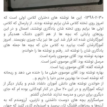
1398-2-30- این ها نوشته های دختران کلاس اولی است که
امروز روی تخته کلاس شان برایم نوشته بودند. از پارسال که کلاس
اولی ها برایم روی تخته شان یادگاری نوشتند، امسال و در این
روزهای پایانی که بچه ها از هم اکنون دلتنگ همديگر و
آموزگارشان شده اند قرار شد این ها نیز یک چیزی بنویسند. امروز
آموزگارشان گفت بیایید به کلاس مان که بچه ها جمله های
یادگاری شان را نوشته اند. رفتم و نوشته ها را خواندم:
مهدیه نوشته بود: آقای موسوی بامزه است.
مرسل نوشته بود: آقای موسوی تمیز است.
فرشته گفته: آقای موسوی زیبا است.
بهاره نوشته بود: آقای موسوی خیلی ما را خنده می دهد و ریحانه
که نوشته است ما بهترین مدیر دنیا را داریم و…
از خواندن نوشته های دانش آموزان دلشاد شدم و یکبار دیگر از
اینکه آموزگارم و در این 20 سال در کنار کودکانی بوده ام که جای
دیگری برای درس و مدرسه ندارند شادمان گشتم.
سپاسگزارم بچه های دوست داشتنی و نازنین، آرزومندم که به
آرزوها و رویاهای قشنگ تان برسید و امیدوارم کاری کنید که جهان