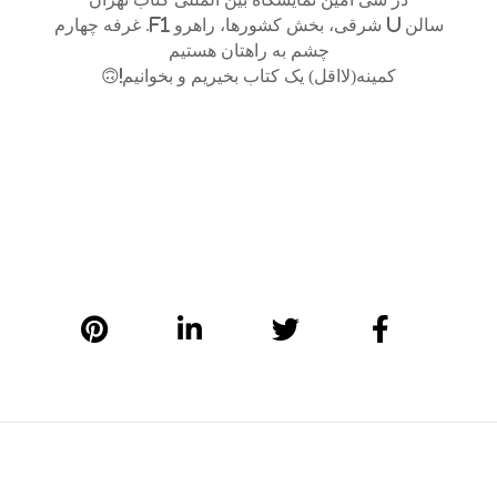
سالن U شرقی، بخش کشورها، راهرو F1. غرفه چهارم
چشم به راهتان هستیم
کمینه(لااقل) یک کتاب بخیریم و بخوانیم!🙃