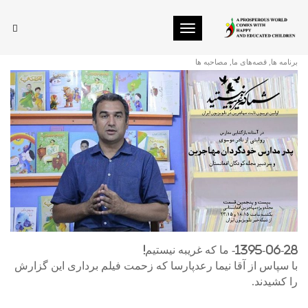
Toggle navigation
ما که غریبه نیستیم!
برنامه ها
,
قصه‌های ما
,
مصاحبه ها
1395-06-28- ما که غریبه نیستیم!
با سپاس از آقا نیما رعدپارسا که زحمت فیلم برداری این گزارش
را کشیدند.