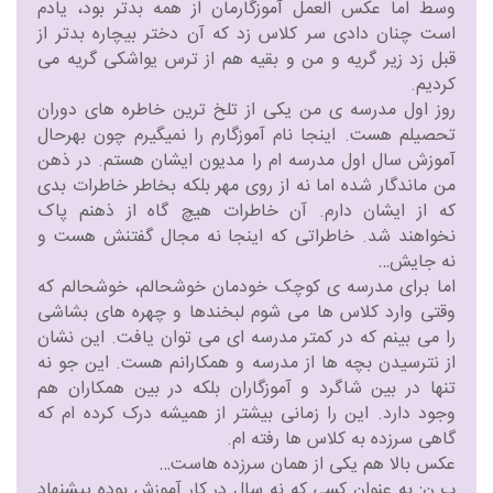
وسط اما عکس العمل آموزگارمان از همه بدتر بود، یادم
است چنان دادی سر کلاس زد که آن دختر بیچاره بدتر از
قبل زد زیر گریه و من و بقیه هم از ترس یواشکی گریه می
کردیم.
روز اول مدرسه ی من یکی از تلخ ترین خاطره های دوران
تحصیلم هست. اینجا نام آموزگارم را نمیگیرم چون بهرحال
آموزش سال اول مدرسه ام را مدیون ایشان هستم. در ذهن
من ماندگار شده اما نه از روی مهر بلکه بخاطر خاطرات بدی
که از ایشان دارم. آن خاطرات هیچ گاه از ذهنم پاک
نخواهند شد. خاطراتی که اینجا نه مجال گفتنش هست و
نه جایش…
اما برای مدرسه ی کوچک خودمان خوشحالم، خوشحالم که
وقتی وارد کلاس ها می شوم لبخندها و چهره های بشاشی
را می بینم که در کمتر مدرسه ای می توان یافت. این نشان
از نترسیدن بچه ها از مدرسه و همکارانم هست. این جو نه
تنها در بین شاگرد و آموزگاران بلکه در بین همکاران هم
وجود دارد. این را زمانی بیشتر از همیشه درک کرده ام که
گاهی سرزده به کلاس ها رفته ام.
عکس بالا هم یکی از همان سرزده هاست…
پ.ن: به عنوان کسی که نه سال در کار آموزش بوده پیشنهاد