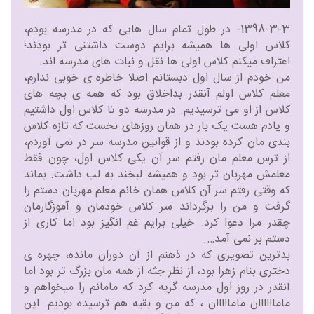
1398-3-3- در طول تمام سال هایی که در مدرسه بودم،
کلاس اولی ها همیشه برایم دوست داشتنی تر بودند‌؛
اعتراف میکنم کلاس اولی ها نقل و نبات های مدرسه اند.
من خودم از سال اول دبستانم اصلا خاطره ی خوبی ندارم،
معلم کلاس اولم آنقدر بداخلاق بود که همه ی بچه های
کلاس از او می ترسیدیم. در مدرسه دو تا کلاس اول داشتیم
و یادم هست یک بار در همان روزهای نخست که تازه کلاس
بندی مان کرده بودند و از قوانین مدرسه سر در نمی آوردم،
از ترس معلم مان رفتم سر آن یکی کلاس اول، چون فقط
معلمش مهربان تر بود و همیشه لبخند به لب داشت. بماند
که وقتی رفتم سر آن کلاس همان خانم معلم مهربان دستم را
گرفت و من را برگرداند سر کلاس خودمان و آموزگارمان
چقدر مرا دعوا کرد. خیلی برایم غم انگیز بود اما کاری از
دستم بر نمی آمد….
بدترین تصویری که در ذهنم از آن دوران مانده، چهره ی
دختری بنام زهرا بود، از نظر جثه از همه مان بزرگ تر بود اما
آنقدر در روز اول مدرسه گریه کرد که مامانم را میخواهم و
ماماااااان مامااااان ، که من و بقیه هم ترسیده بودیم. این