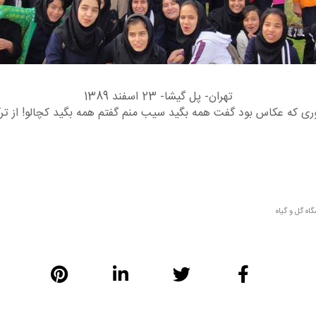
تهران- پل گیشا- 23 اسفند 1389
موری که عکاس بود گفت همه بگید سیب منم گفتم همه بگید کچالو! از تر
اه گل و گیاه