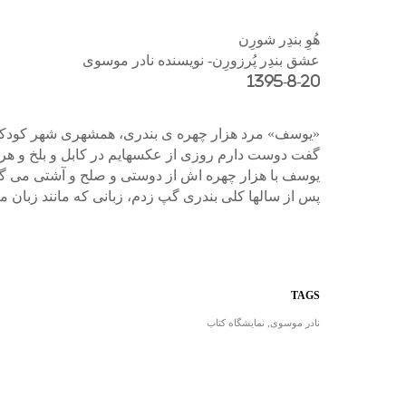
هُوِ بندِر شورِن
عشق بندِر پُرزورِن- نویسنده نادر موسوی
1395-8-20
«یوسف» مرد هزار چهره ی بندری، همشهری شهر کودکی
گفت دوست دارم روزی از عکسهایم در کابل و بلخ و هرات
یوسف با هزار چهره اش از دوستی و صلح و آشتی می گو
پس از سالها کلی بندری گپ زدم، زبانی که مانند زبان ما
TAGS
نادر موسوی
,
نمایشگاه کتاب