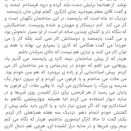
نوشد. از همانجا برایش دست بلند کرده و درود فرستادم. لبخند زد
و گفت آقای معلم بفرمایید چای کارگری. گفتم نوش جان یارمحمد.
نزدیک نه ماه است که یارمحمد در این ساختمان نگهبان است و
کار می کند. آدم درستکار و مهربان و خنده روییست. صاحبکارش
که بنگاه دار و آشنای چندین ساله ام است از او بسیار دلخوش بود
و می گفت یارمحمد و دوستانش کار نمی کنند بلکه کار را می
خورند! می گفت هنگامی که کاری را بسپارم بی بهانه با همه ی
توان کار می کنند و نیازی هم نیست که بالای سرشان باشم.
هربار که از پیش ساختمان نیمه کاره ی یارمحمد می گذرم یاد
روزهایی می افتم که خودم در بندرعباس و سر ساختمان کار می
کردم. پیش استادبنایی لُر و زاده ی بروجرد که هم سن خودم بود.
من ملات می ساختم و با فرغون می آوردم و او بیرون دیوار یک
مدرسه ی بزرگ را سیمانکاری می کرد. تا وقتی ملات آن فرغون به
پایان می رسید از هر فرصتی برای دراز کشیدن روی شن‌ها و در
سایه دیوار استفاده می کردم اما همیشه چهارچشمی نگاهم به
استادکارم بود که اگر چیزی نیاز دارد و یا کاری باید بکنم پیش از
گفتنش خودم انجام دهم. نزدیک سه هفته همراهش کار کردم.
یکبار گفت تا حالا کارگر اینجوری نداشتم، هربار که نگاه می کنم
بینم روی شن‌ها و در سایه دراز کشیده ای، هرچی هم دنبال کاری