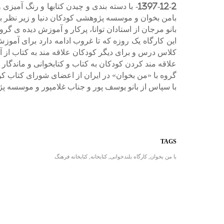
1397-12-2- با دسته بندی و چیدن کتابها و رن
بامن بخوان و موسسه پژوهشی کودکان دنیا و زیر نظر با
بانو مرجان از استادان توانا، پرکار و آموزش دیده ی گ
این کارگاه یک روزه که تا غروب ادامه دارد برای آموزش 
کلاس درس و برای دیگر کودکان علاقه مند به کتاب از آن 
علاقه مند کردن کودکان به کتاب و کتابخوانی و ماندگار ن
گروه با «من بخوان» در ایران از اعضای شورای کتاب ک
با سپاس از بانو یوسف پور و جناب غلامپور و موسسه پژ
TAGS
با من بخوان
,
کارگاه بلندخوانی
,
کتابخانه
,
کتابخانه فرهنگ