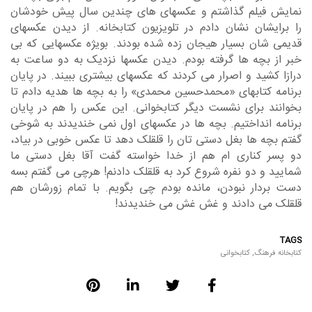
نمایش فیلم گذاشتم و عکسهای های چندین سال پیش خودشان
را برایشان نشان دادم در تلویزیون کتابخانه. از دیدن عکسهای
قدیمی شان بسیار هیجان زده شده بودند. بویژه عکسهایی که بی
خبر از بچه ها گرفته بودم. دیدن عکسها نزدیک به دو ساعت به
درازا کشید و اصرار می کردند که عکسهای بیشتری ببیند. در پایان
برنامه کتابهای «محمدحسین محمدی» را به بچه ها هدیه دادم تا
بخوانند برای نشست دیگر کتابخوانی. این عکس را هم در پایان
برنامه انداختیم. بچه ها در عکسهای اول نمی خندیدند به شوخی
گفتم بچه ها بغل دستی تان را قلقلک دهد تا عکس خوبی در بیاد،
دو پسر کناری ام هم از خدا خواسته گفت آقا بغل دستی ما
شمایید و دو نفره شروع کرد به قلقلک دادنم! هرچی می گفتم بسه
دست بردار نبودن، مانده بودم چی بگویم. با تمام زورشان هم
قلقلک می دادند و غش غش می خندیدند!
TAGS
کتابخانه فرهنگ
,
کتابخوانی